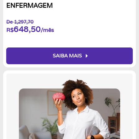
ENFERMAGEM
De 1,297,70
648,50
R$
/mês
arrow_right
SAIBA MAIS