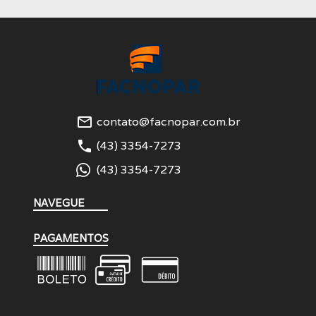
mail_outline
contato@facnopar.com.br
phone
(43) 3354-7273
(43) 3354-7273
NAVEGUE
PAGAMENTOS