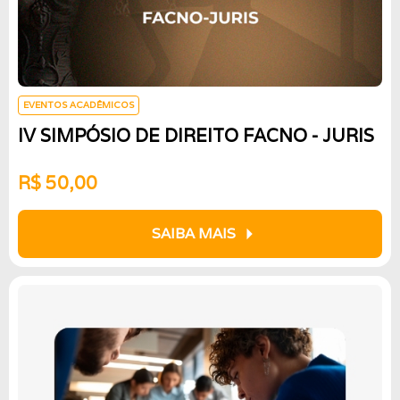
EVENTOS ACADÊMICOS
IV SIMPÓSIO DE DIREITO FACNO - JURIS
R$ 50,00
arrow_right
SAIBA MAIS