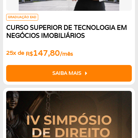
GRADUAÇÃO EAD
CURSO SUPERIOR DE TECNOLOGIA EM
NEGÓCIOS IMOBILIÁRIOS
147,80
25x de
R$
/mês
arrow_right
SAIBA MAIS