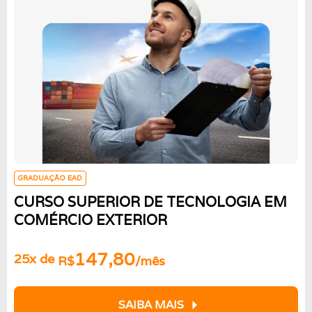
GRADUAÇÃO EAD
CURSO SUPERIOR DE TECNOLOGIA EM
COMÉRCIO EXTERIOR
147,80
25x de
R$
/mês
arrow_right
SAIBA MAIS