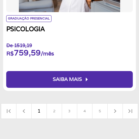
GRADUAÇÃO PRESENCIAL
PSICOLOGIA
De 1519,19
759,59
R$
/mês
arrow_right
SAIBA MAIS
first_page
navigate_before
navigate_next
last_page
1
2
3
4
5